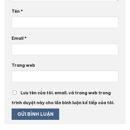
Tên
*
Email
*
Trang web
Lưu tên của tôi, email, và trang web trong
trình duyệt này cho lần bình luận kế tiếp của tôi.