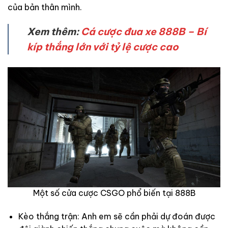
của bản thân mình.
Xem thêm:
Cá cược đua xe 888B – Bí
kíp thắng lớn với tỷ lệ cược cao
Một số cửa cược CSGO phổ biến tại 888B
Kèo thắng trận: Anh em sẽ cần phải dự đoán được