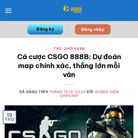
Chuyển
đến
nội
dung
Đăng ký
Đăng nhập
TRÒ CHƠI 888B
Cá cược CSGO 888B: Dự đoán
map chính xác, thắng lớn mỗi
ván
ĐÃ ĐĂNG TRÊN
THÁNG 12 13, 2025
BỞI
HOÀNG HIỀN
CHIPCHIP
13
Th12