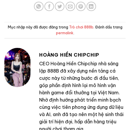
Mục nhập này đã được đăng trong
Trò chơi 888b
. Đánh dấu trang
permalink
.
HOÀNG HIỀN CHIPCHIP
CEO Hoàng Hiền Chipchip nhà sáng
lập 888B đã xây dựng nền tảng cá
cược này từ những bước đi đầu tiên,
góp phần định hình lại mô hình vận
hành game đổi thưởng tại Việt Nam.
Nhờ định hướng phát triển minh bạch
cùng việc tiên phong ứng dụng dữ liệu
và AI, anh đã tạo nên một hệ sinh thái
giải trí hiện đại, hấp dẫn hàng triệu
người chơi tham gia.